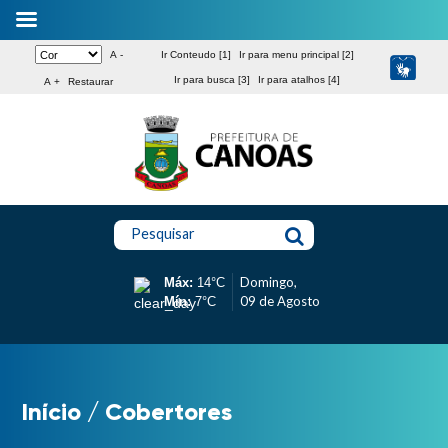
A -
Ir Conteudo [1]
Ir para menu principal [2]
Ir para busca [3]
Ir para atalhos [4]
A +
Restaurar
Pesquisar
Domingo,
Máx:
14°C
09 de Agosto
Mín:
7°C
Início
/
Cobertores