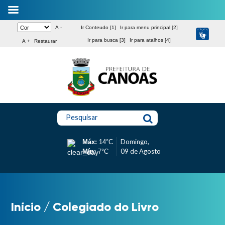
A -
Ir Conteudo [1]
Ir para menu principal [2]
Ir para busca [3]
Ir para atalhos [4]
A +
Restaurar
Pesquisar
Domingo,
Máx:
14°C
09 de Agosto
Mín:
7°C
Início
/
Colegiado do Livro