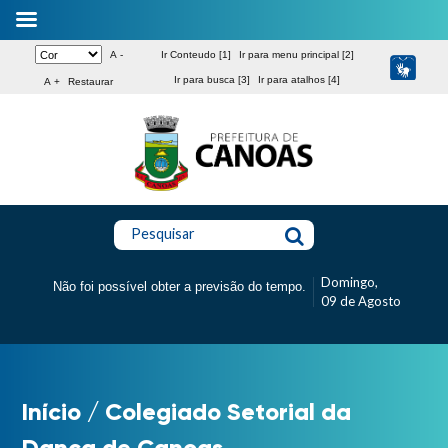
A -
Ir Conteudo [1]
Ir para menu principal [2]
Ir para busca [3]
Ir para atalhos [4]
A +
Restaurar
Pesquisar
Domingo,
Não foi possível obter a previsão do tempo.
09 de Agosto
Início
/
Colegiado Setorial da
Dança de Canoas