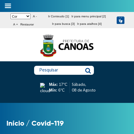
A -
Ir Conteudo [1]
Ir para menu principal [2]
Ir para busca [3]
Ir para atalhos [4]
A +
Restaurar
Pesquisar
Sábado,
Máx:
17°C
08 de Agosto
Mín:
6°C
Início
/
Covid-119