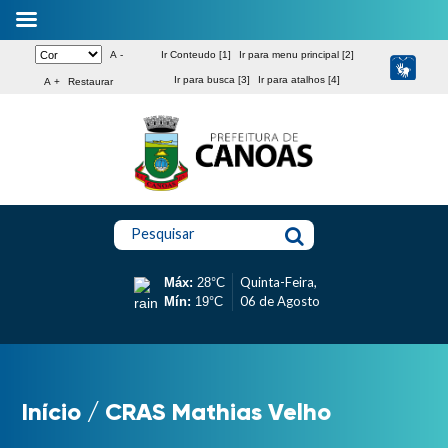
A -
Ir Conteudo [1]
Ir para menu principal [2]
Ir para busca [3]
Ir para atalhos [4]
A +
Restaurar
Pesquisar
Quinta-Feira,
Máx:
28°C
06 de Agosto
Mín:
19°C
Início
/
CRAS Mathias Velho