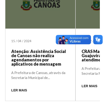
15
/
04
/
2024
26
/
12
/
2023
Atenção: Assistência Social
CRAS Mathi
de Canoas não realiza
Guajuviras
agendamentos por
atendiment
aplicativos de mensagem
A Prefeitura d
A Prefeitura de Canoas, através da
Secretaria Muni
Secretaria Municipal de...
LER MAIS
LER MAIS