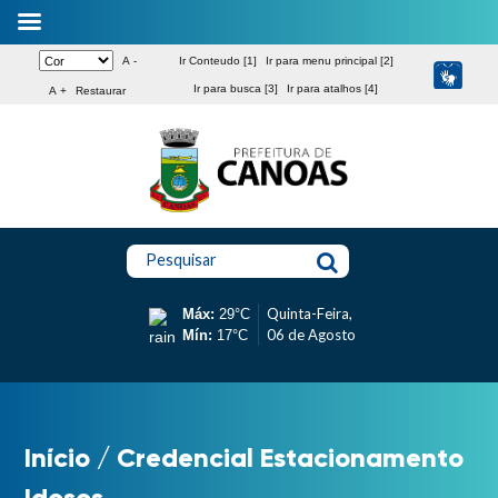
A -
Ir Conteudo [1]
Ir para menu principal [2]
Ir para busca [3]
Ir para atalhos [4]
A +
Restaurar
Pesquisar
Quinta-Feira,
Máx:
29°C
06 de Agosto
Mín:
17°C
Início
/
Credencial Estacionamento
Idosos