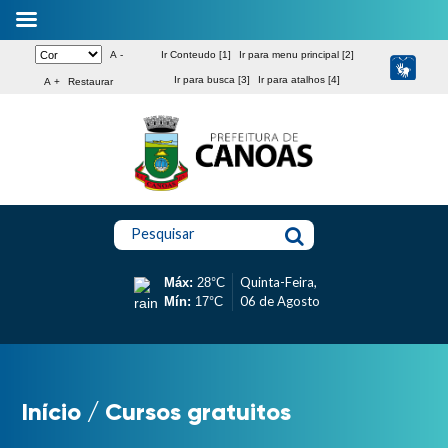
A -
Ir Conteudo [1]
Ir para menu principal [2]
Ir para busca [3]
Ir para atalhos [4]
A +
Restaurar
Pesquisar
Quinta-Feira,
Máx:
28°C
06 de Agosto
Mín:
17°C
Início
/
Cursos gratuitos