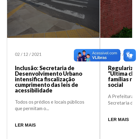
02
/
12
/
2021
01
/
12
/
2021
Inclusão: Secretaria de
Regularizaç
Desenvolvimento Urbano
“Última cha
intensifica fiscalização
famílias re
cumprimento das leis de
social
acessibilidade
A Prefeitura d
Todos os prédios e locais públicos
Secretaria de...
que permitam o...
LER MAIS
LER MAIS