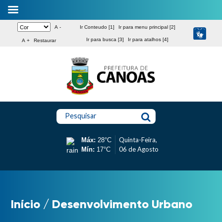
A -
Ir Conteudo [1]
Ir para menu principal [2]
Ir para busca [3]
Ir para atalhos [4]
A +
Restaurar
Pesquisar
Quinta-Feira,
Máx:
28°C
06 de Agosto
Mín:
17°C
Início
/
Desenvolvimento Urbano