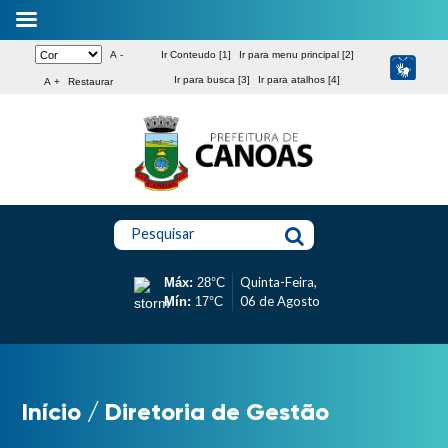
A -
Ir Conteudo [1]
Ir para menu principal [2]
Ir para busca [3]
Ir para atalhos [4]
A +
Restaurar
Pesquisar
Quinta-Feira,
Máx:
28°C
06 de Agosto
Mín:
17°C
Início
/
Diretoria de Gestão