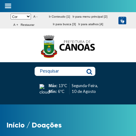
A -
Ir Conteudo [1]
Ir para menu principal [2]
Ir para busca [3]
Ir para atalhos [4]
A +
Restaurar
Pesquisar
Segunda-Feira,
Máx:
13°C
10 de Agosto
Mín:
6°C
Início
/
Doações