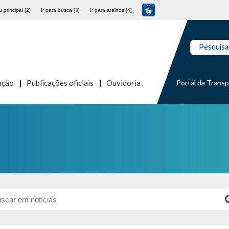
 principal [2]
Ir para busca [3]
Ir para atalhos [4]
Pesquisa
Portal da Trans
ação
Publicações oficiais
Ouvidoria