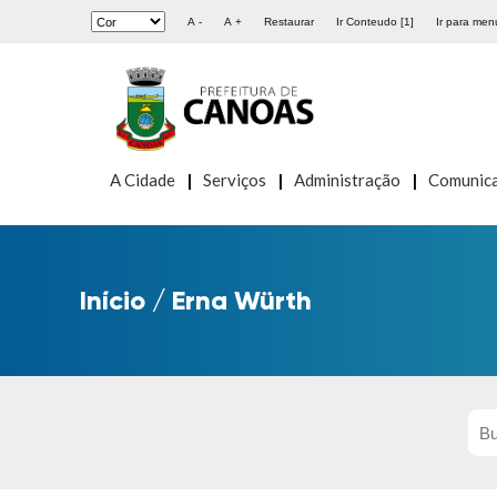
A -
A +
Restaurar
Ir Conteudo [1]
Ir para menu
A Cidade
Serviços
Administração
Comunic
Início
/
Erna Würth