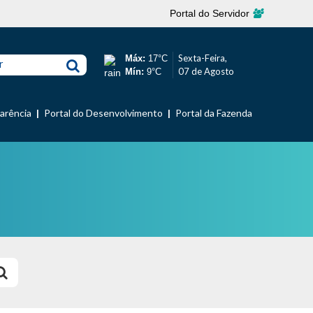
Portal do Servidor
Sexta-Feira,
Máx:
17°C
r
07 de Agosto
Mín:
9°C
parência
Portal do Desenvolvimento
Portal da Fazenda