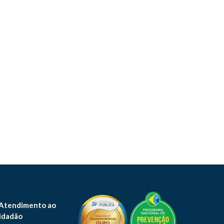
 Atendimento ao
idadão