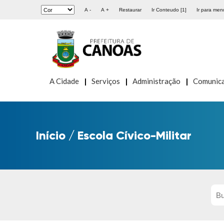
A -
A +
Restaurar
Ir Conteudo [1]
Ir para menu
A Cidade
Serviços
Administração
Comunic
Início
/
Escola Cívico-Militar