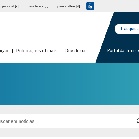
 principal [2]
Ir para busca [3]
Ir para atalhos [4]
Pesquisa
Portal da Trans
ação
Publicações oficiais
Ouvidoria