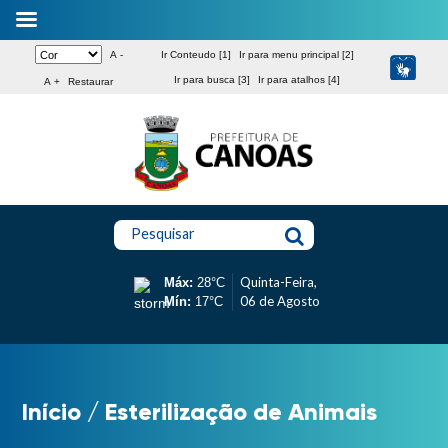
A -
Ir Conteudo [1]
Ir para menu principal [2]
Ir para busca [3]
Ir para atalhos [4]
A +
Restaurar
Pesquisar
Quinta-Feira,
Máx:
28°C
06 de Agosto
Mín:
17°C
Início
/
Esterilização de Animais