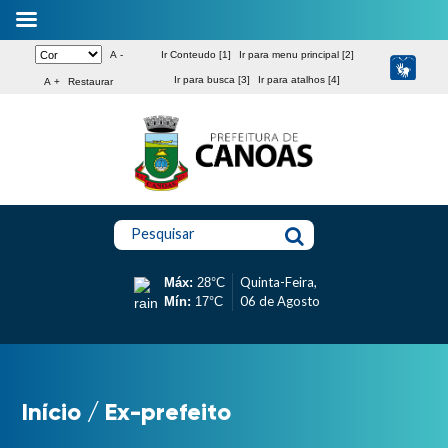
A -
Ir Conteudo [1]
Ir para menu principal [2]
Ir para busca [3]
Ir para atalhos [4]
A +
Restaurar
Pesquisar
Quinta-Feira,
Máx:
28°C
06 de Agosto
Mín:
17°C
Início
/
Ex-prefeito