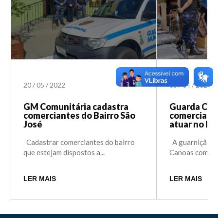
20
/
05
/
2022
06
/
04
/
2022
GM Comunitária cadastra
Guarda Com
comerciantes do Bairro São
comerciant
José
atuar no Ba
Cadastrar comerciantes do bairro
A guarnição d
que estejam dispostos a...
Canoas começo
LER MAIS
LER MAIS