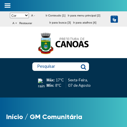
A -
Ir Conteudo [1]
Ir para menu principal [2]
Ir para busca [3]
Ir para atalhos [4]
A +
Restaurar
Pesquisar
Sexta-Feira,
Máx:
17°C
07 de Agosto
Mín:
8°C
Início
/
GM Comunitária