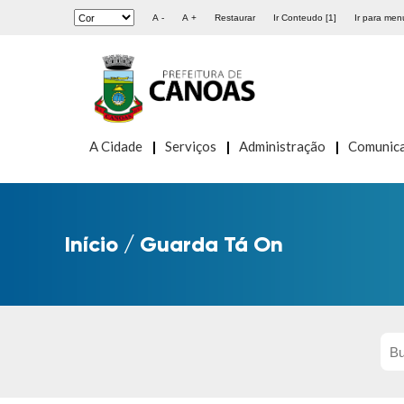
A -
A +
Restaurar
Ir Conteudo [1]
Ir para menu
A Cidade
Serviços
Administração
Comunic
Início
/
Guarda Tá On