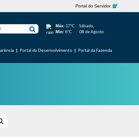
Portal do Servidor
Sábado,
Máx:
17°C
r
08 de Agosto
Mín:
6°C
parência
Portal do Desenvolvimento
Portal da Fazenda