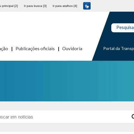
 principal [2]
Ir para busca [3]
Ir para atalhos [4]
Pesquisa
Portal da Trans
ação
Publicações oficiais
Ouvidoria