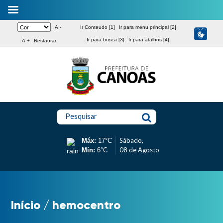
A -
Ir Conteudo [1]
Ir para menu principal [2]
Ir para busca [3]
Ir para atalhos [4]
A +
Restaurar
Pesquisar
Sábado,
Máx:
17°C
08 de Agosto
Mín:
6°C
Início
/
hemocentro