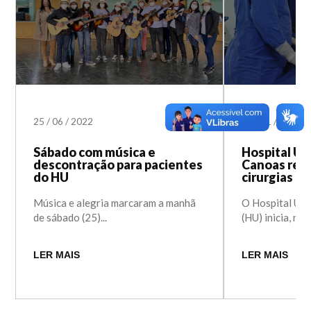
25
/
06
/
2022
26
/
11
/
2021
Sábado com música e
Hospital Un
descontração para pacientes
Canoas real
do HU
cirurgias d
Música e alegria marcaram a manhã
O Hospital Uni
de sábado (25)...
(HU) inicia, nes
LER MAIS
LER MAIS