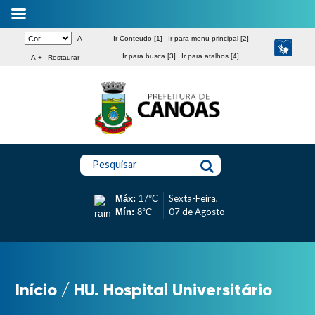
A -
Ir Conteudo [1]
Ir para menu principal [2]
Ir para busca [3]
Ir para atalhos [4]
A +
Restaurar
Pesquisar
Sexta-Feira,
Máx:
17°C
07 de Agosto
Mín:
8°C
Início
/
HU. Hospital Universitário