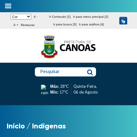
A -
Ir Conteudo [1]
Ir para menu principal [2]
Ir para busca [3]
Ir para atalhos [4]
A +
Restaurar
Pesquisar
Quinta-Feira,
Máx:
28°C
06 de Agosto
Mín:
17°C
Início
/
Indígenas