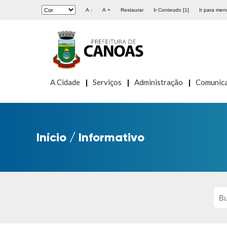
A -
A +
Restaurar
Ir Conteudo [1]
Ir para menu
A Cidade
Serviços
Administração
Comunic
Início
/
Informativo