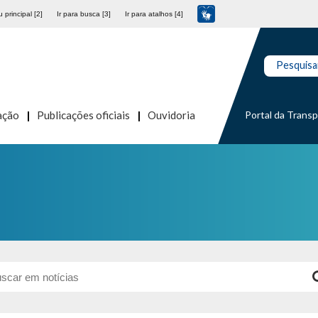
 principal [2]
Ir para busca [3]
Ir para atalhos [4]
Pesquisa
Portal da Trans
ação
Publicações oficiais
Ouvidoria