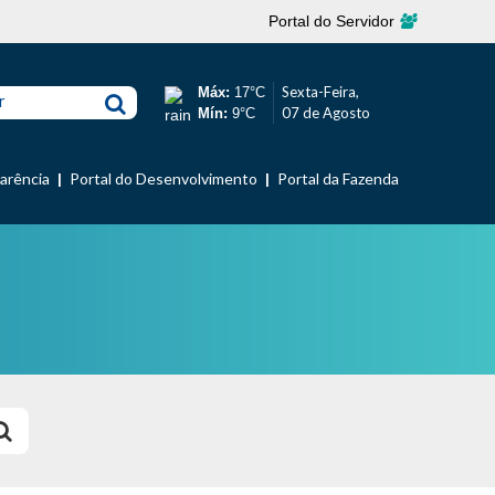
Portal do Servidor
Sexta-Feira,
Máx:
17°C
r
07 de Agosto
Mín:
9°C
parência
Portal do Desenvolvimento
Portal da Fazenda