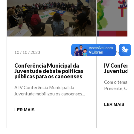
10
/
10
/
2023
27
/
09
/
2023
Conferência Municipal da
IV Conferên
Juventude debate políticas
Juventude 
públicas para os canoenses
Com o tema “R
A IV Conferência Municipal da
Presente, Const
Juventude mobilizou os canoenses...
LER MAIS
LER MAIS