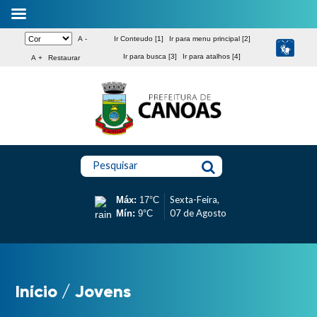
A -
Ir Conteudo [1]
Ir para menu principal [2]
Ir para busca [3]
Ir para atalhos [4]
A +
Restaurar
Pesquisar
Sexta-Feira,
Máx:
17°C
07 de Agosto
Mín:
9°C
Início
/
Jovens