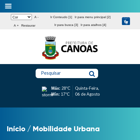
A -
Ir Conteudo [1]
Ir para menu principal [2]
Ir para busca [3]
Ir para atalhos [4]
A +
Restaurar
Pesquisar
Quinta-Feira,
Máx:
28°C
06 de Agosto
Mín:
17°C
Início
/
Mobilidade Urbana