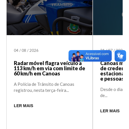
04
/
08
/
2026
31
/
07
/
2026
Radar móvel flagra veículo a
Canoas mod
113 km/h em via com limite de
de credenci
60 km/h em Canoas
estacionam
e pessoas c
A Polícia de Trânsito de Canoas
Desde o dia 1º 
registrou, nesta terça-feira...
de...
LER MAIS
LER MAIS