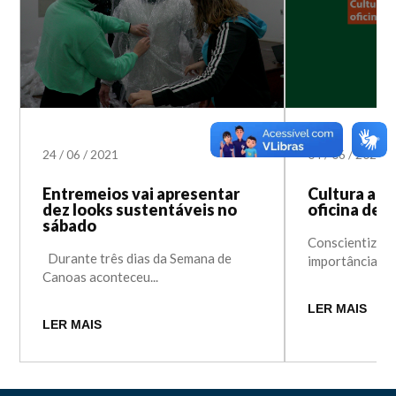
24
/
06
/
2021
04
/
06
/
2021
Entremeios vai apresentar
Cultura abr
dez looks sustentáveis no
oficina de 
sábado
Conscientizar 
Durante três dias da Semana de
importância do 
Canoas aconteceu...
LER MAIS
LER MAIS