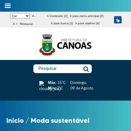
A -
Ir Conteudo [1]
Ir para menu principal [2]
Ir para busca [3]
Ir para atalhos [4]
A +
Restaurar
Pesquisar
Domingo,
Máx:
15°C
09 de Agosto
Mín:
7°C
Início
/
Moda sustentável