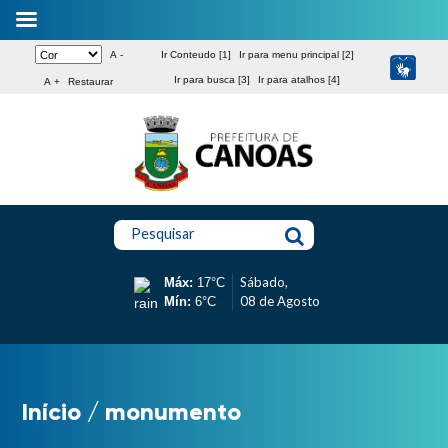
A -
Ir Conteudo [1]
Ir para menu principal [2]
Ir para busca [3]
Ir para atalhos [4]
A +
Restaurar
Pesquisar
Sábado,
Máx:
17°C
08 de Agosto
Mín:
6°C
Início
/
monumento