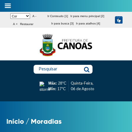
A -
Ir Conteudo [1]
Ir para menu principal [2]
Ir para busca [3]
Ir para atalhos [4]
A +
Restaurar
Pesquisar
Quinta-Feira,
Máx:
28°C
06 de Agosto
Mín:
17°C
Início
/
Moradias