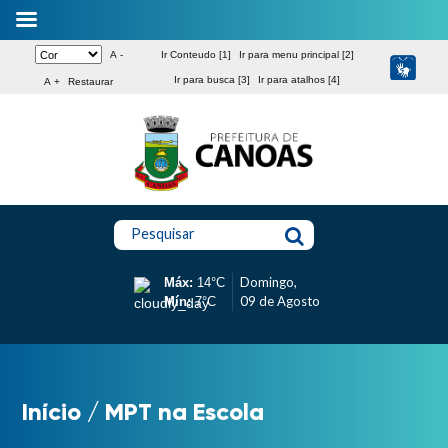
A -
Ir Conteudo [1]
Ir para menu principal [2]
Ir para busca [3]
Ir para atalhos [4]
A +
Restaurar
Pesquisar
Domingo,
Máx:
14°C
09 de Agosto
Mín:
7°C
Início
/
MPT na Escola