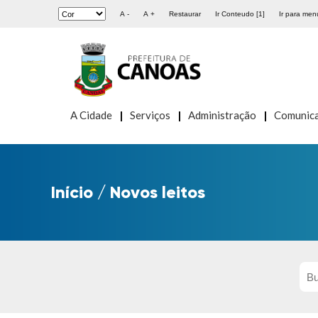
A -
A +
Restaurar
Ir Conteudo [1]
Ir para menu
A Cidade
Serviços
Administração
Comunic
Início
/
Novos leitos