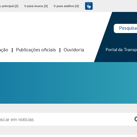
 principal [2]
Ir para busca [3]
Ir para atalhos [4]
Pesquisa
Portal da Trans
ação
Publicações oficiais
Ouvidoria