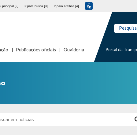
 principal [2]
Ir para busca [3]
Ir para atalhos [4]
Pesquisa
Portal da Trans
ação
Publicações oficiais
Ouvidoria
ho