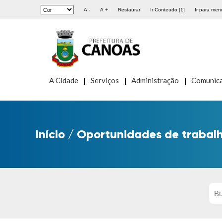
A -
A +
Restaurar
Ir Conteudo [1]
Ir para menu
A Cidade
Serviços
Administração
Comunic
Início
/
Oportunidades de trabal