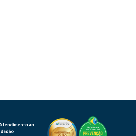
 Atendimento ao
idadão