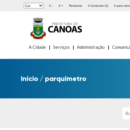
A -
A +
Restaurar
Ir Conteudo [1]
Ir para menu
A Cidade
Serviços
Administração
Comunic
Início
/
parquímetro