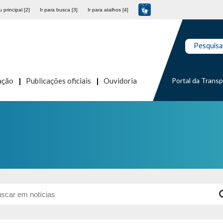
 principal [2]
Ir para busca [3]
Ir para atalhos [4]
Pesquisa
Portal da Trans
ação
Publicações oficiais
Ouvidoria