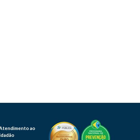
 Atendimento ao
idadão