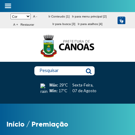
A -
Ir Conteudo [1]
Ir para menu principal [2]
Ir para busca [3]
Ir para atalhos [4]
A +
Restaurar
Pesquisar
Sexta-Feira,
Máx:
29°C
07 de Agosto
Mín:
17°C
Início
/
Premiação