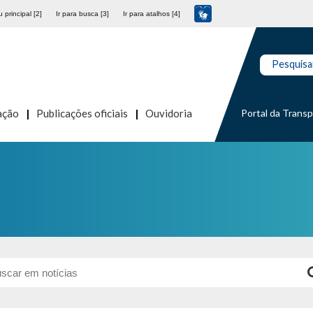
 principal [2]
Ir para busca [3]
Ir para atalhos [4]
Pesquisa
Portal da Trans
ação
Publicações oficiais
Ouvidoria