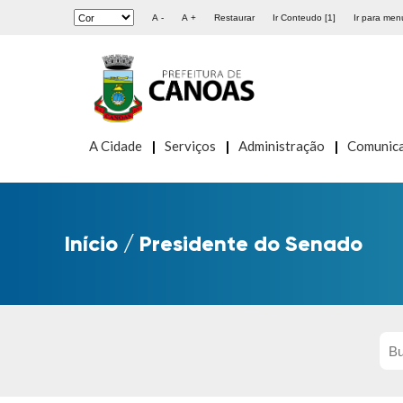
A -
A +
Restaurar
Ir Conteudo [1]
Ir para menu
A Cidade
Serviços
Administração
Comunic
Início
/
Presidente do Senado