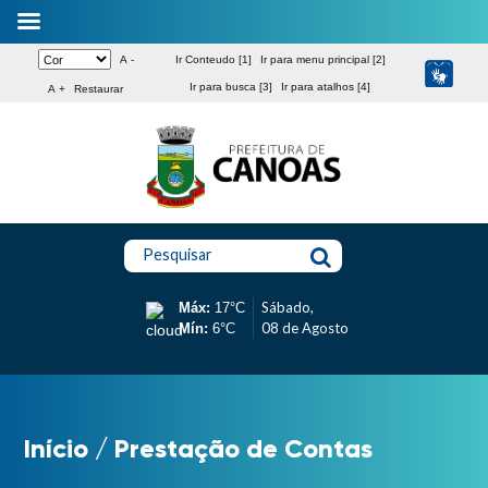
A -
Ir Conteudo [1]
Ir para menu principal [2]
Ir para busca [3]
Ir para atalhos [4]
A +
Restaurar
Pesquisar
Sábado,
Máx:
17°C
08 de Agosto
Mín:
6°C
Início
/
Prestação de Contas