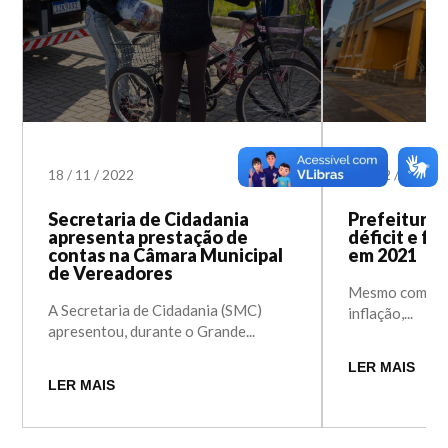
18
/
11
/
2022
01
/
02
/
2022
Secretaria de Cidadania
Prefeitura 
apresenta prestação de
déficit e f
contas na Câmara Municipal
em 2021
de Vereadores
Mesmo com a pa
A Secretaria de Cidadania (SMC)
inflação,...
apresentou, durante o Grande...
LER MAIS
LER MAIS