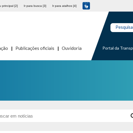
 principal [2]
Ir para busca [3]
Ir para atalhos [4]
Pesquisa
Portal da Trans
ação
Publicações oficiais
Ouvidoria