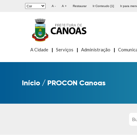
A -
A +
Restaurar
Ir Conteudo [1]
Ir para menu
A Cidade
Serviços
Administração
Comunic
Início
/
PROCON Canoas