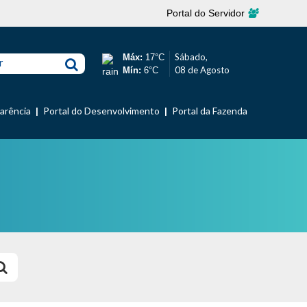
Portal do Servidor
Sábado,
Máx:
17°C
r
08 de Agosto
Mín:
6°C
parência
Portal do Desenvolvimento
Portal da Fazenda