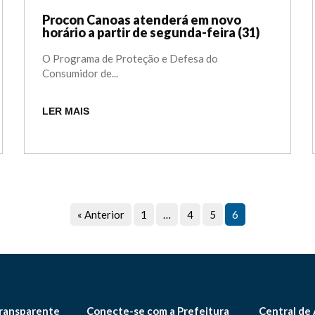
Procon Canoas atenderá em novo
horário a partir de segunda-feira (31)
O Programa de Proteção e Defesa do
Consumidor de...
LER MAIS
« Anterior
1
…
4
5
6
ransparente
Conecte-se com a Prefeitura
Central de