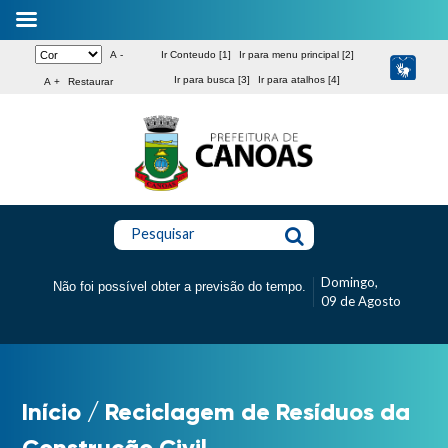
A -
Ir Conteudo [1]
Ir para menu principal [2]
Ir para busca [3]
Ir para atalhos [4]
A +
Restaurar
Pesquisar
Domingo,
Não foi possível obter a previsão do tempo.
09 de Agosto
Início
/
Reciclagem de Resíduos da
Construção Civil