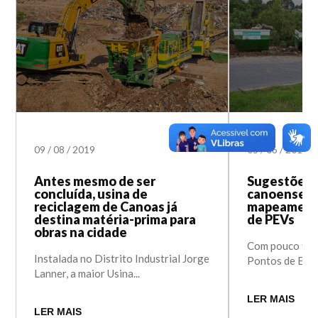
09
/
08
/
2019
05
/
06
/
2019
Antes mesmo de ser
Sugestões 
concluída, usina de
canoense e
reciclagem de Canoas já
mapeamento
destina matéria-prima para
de PEVs
obras na cidade
Com pouco tem
Instalada no Distrito Industrial Jorge
Pontos de Entr
Lanner, a maior Usina...
LER MAIS
LER MAIS