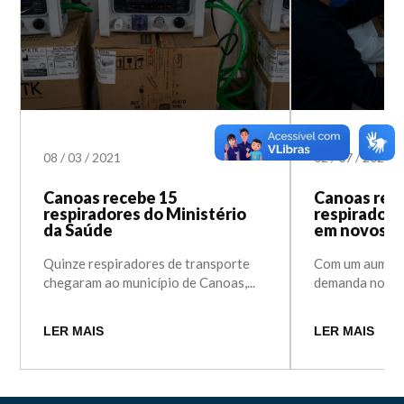
08
/
03
/
2021
02
/
07
/
2020
Canoas recebe 15
Canoas rec
respiradores do Ministério
respiradore
da Saúde
em novos le
Quinze respiradores de transporte
Com um aument
chegaram ao município de Canoas,...
demanda no sis
LER MAIS
LER MAIS