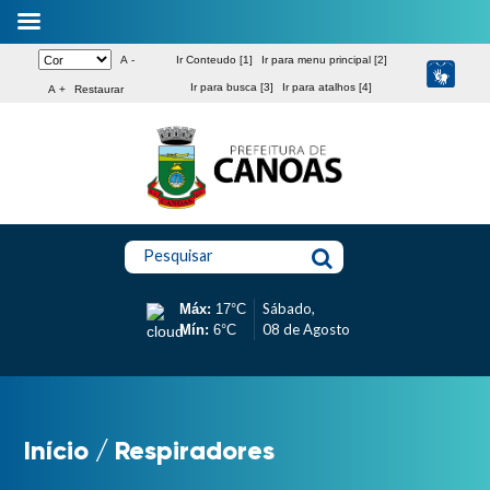
A -
Ir Conteudo [1]
Ir para menu principal [2]
Ir para busca [3]
Ir para atalhos [4]
A +
Restaurar
Pesquisar
Sábado,
Máx:
17°C
08 de Agosto
Mín:
6°C
Início
/
Respiradores