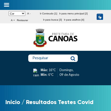
A -
Ir Conteudo [1]
Ir para menu principal [2]
Ir para busca [3]
Ir para atalhos [4]
A +
Restaurar
Pesquisar
Domingo,
Máx:
16°C
09 de Agosto
Mín:
6°C
Início
/
Resultados Testes Covid