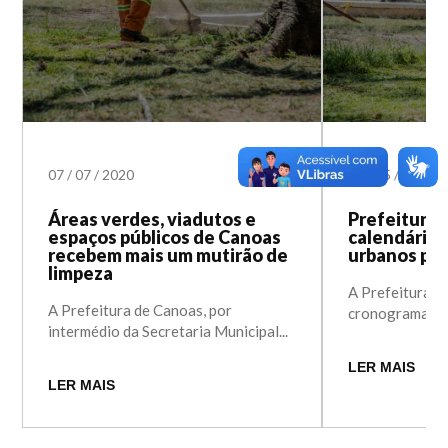
07
/
07
/
2020
29
/
05
/
2020
Áreas verdes, viadutos e
Prefeitura 
espaços públicos de Canoas
calendário 
recebem mais um mutirão de
urbanos par
limpeza
A Prefeitura d
A Prefeitura de Canoas, por
cronograma de 
intermédio da Secretaria Municipal...
LER MAIS
LER MAIS