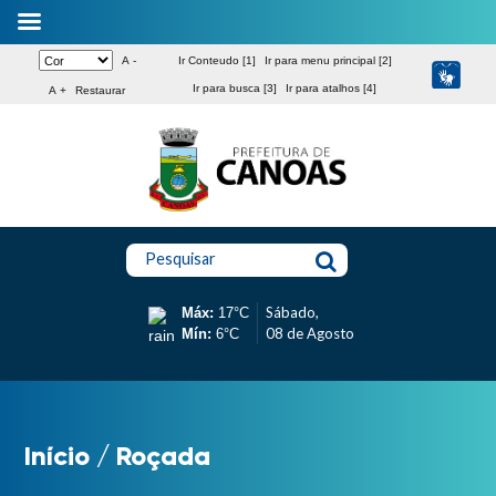
A -
Ir Conteudo [1]
Ir para menu principal [2]
Ir para busca [3]
Ir para atalhos [4]
A +
Restaurar
Pesquisar
Sábado,
Máx:
17°C
08 de Agosto
Mín:
6°C
Início
/
Roçada