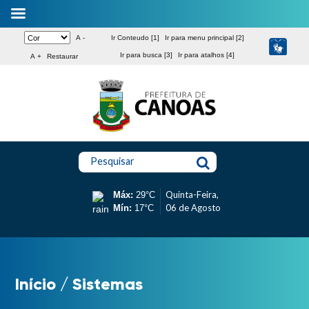
A -
Ir Conteudo [1]
Ir para menu principal [2]
Ir para busca [3]
Ir para atalhos [4]
A +
Restaurar
Pesquisar
Quinta-Feira,
Máx:
29°C
06 de Agosto
Mín:
17°C
Início
/
Sistemas