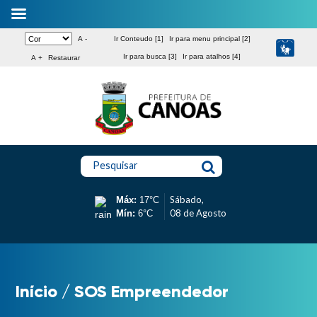
A -
Ir Conteudo [1]
Ir para menu principal [2]
Ir para busca [3]
Ir para atalhos [4]
A +
Restaurar
Pesquisar
Sábado,
Máx:
17°C
08 de Agosto
Mín:
6°C
Início
/
SOS Empreendedor