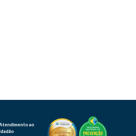
 Atendimento ao
idadão