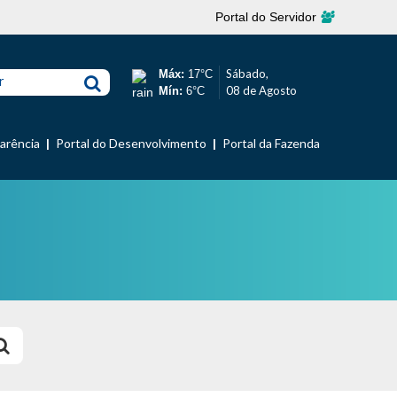
Portal do Servidor
Sábado,
Máx:
17°C
r
08 de Agosto
Mín:
6°C
parência
Portal do Desenvolvimento
Portal da Fazenda