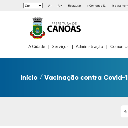
A -
A +
Restaurar
Ir Conteudo [1]
Ir para menu
A Cidade
Serviços
Administração
Comunic
Início
/
Vacinação contra Covid-1