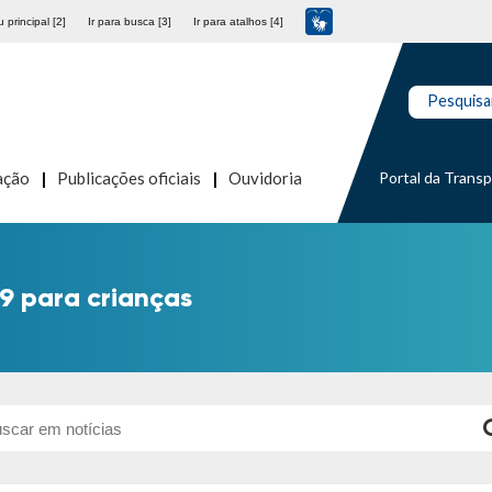
 principal [2]
Ir para busca [3]
Ir para atalhos [4]
Pesquisa
Portal da Trans
ação
Publicações oficiais
Ouvidoria
9 para crianças