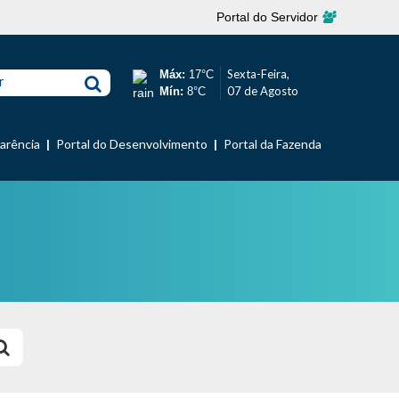
Portal do Servidor
Sexta-Feira,
Máx:
17°C
r
07 de Agosto
Mín:
8°C
parência
Portal do Desenvolvimento
Portal da Fazenda