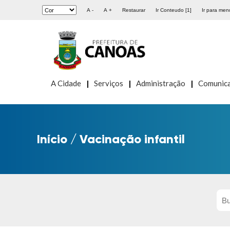
A -
A +
Restaurar
Ir Conteudo [1]
Ir para menu
A Cidade
Serviços
Administração
Comunic
Início
/
Vacinação infantil