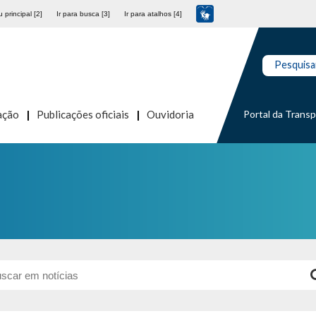
 principal [2]
Ir para busca [3]
Ir para atalhos [4]
Pesquisa
Portal da Trans
ação
Publicações oficiais
Ouvidoria