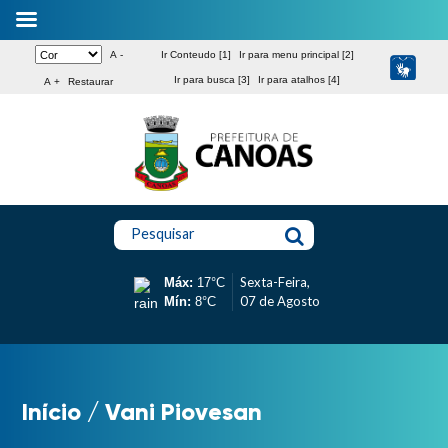
A -
Ir Conteudo [1]
Ir para menu principal [2]
Ir para busca [3]
Ir para atalhos [4]
A +
Restaurar
Pesquisar
Sexta-Feira,
Máx:
17°C
07 de Agosto
Mín:
8°C
Início
/
Vani Piovesan