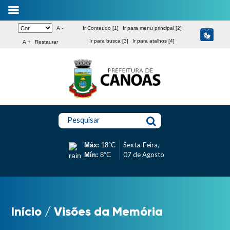
A -
Ir Conteudo [1]
Ir para menu principal [2]
Ir para busca [3]
Ir para atalhos [4]
A +
Restaurar
Pesquisar
Sexta-Feira,
Máx:
18°C
07 de Agosto
Mín:
8°C
Início
/
Visões da Memória