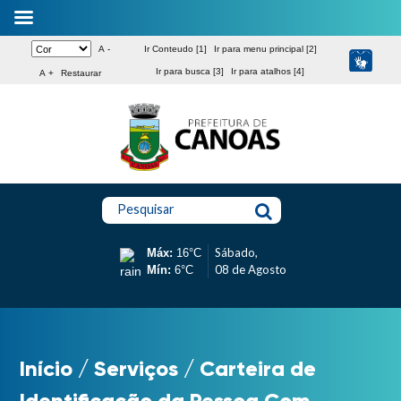
A -
Ir Conteudo [1]
Ir para menu principal [2]
Ir para busca [3]
Ir para atalhos [4]
A +
Restaurar
Pesquisar
Sábado,
Máx:
16°C
08 de Agosto
Mín:
6°C
Início
/
Serviços
/
Carteira de
Identificação da Pessoa Com