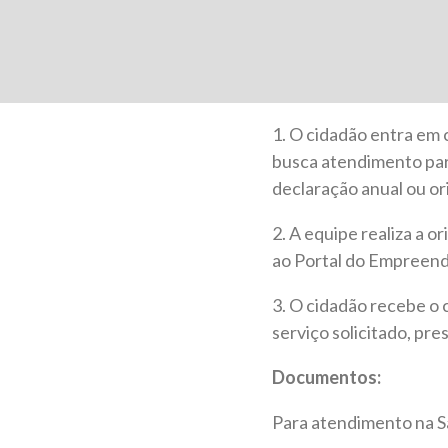
1. O cidadão entra em
busca atendimento para
declaração anual ou o
2. A equipe realiza a o
ao Portal do Empreende
3. O cidadão recebe o
serviço solicitado, pr
Documentos:
Para atendimento na S