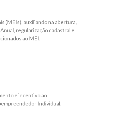
 (MEIs), auxiliando na abertura,
Anual, regularização cadastral e
acionados ao MEI.
mento e incentivo ao
roempreendedor Individual.