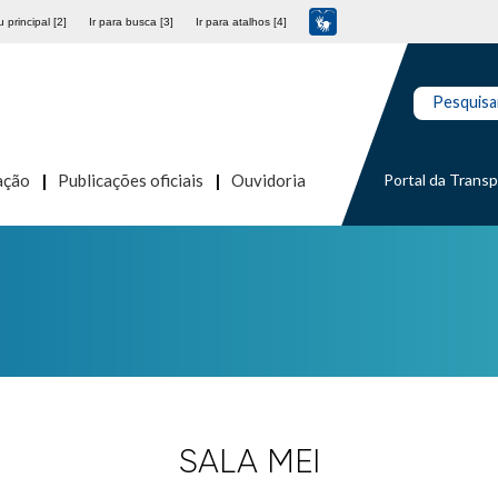
 principal [2]
Ir para busca [3]
Ir para atalhos [4]
Pesquisa
Portal da Trans
ação
Publicações oficiais
Ouvidoria
SALA MEI