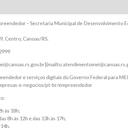
mpreendedor – Secretaria Municipal de Desenvolvimento 
69, Centro, Canoas/RS.
-2999
ei@canoas.rs.gov.br](mailto:atendimentomei@canoas.rs.g
eendedor e serviços digitais do Governo Federal para MEI
mpresas-e-negocios/pt-br/empreendedor
to:
2h às 18h;
 das 8h às 12h e das 13h às 17h;
 14h.