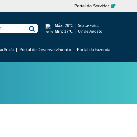
Portal do Servidor
Sexta-Feira,
Máx:
29°C
r
07 de Agosto
Mín:
17°C
parência
Portal do Desenvolvimento
Portal da Fazenda