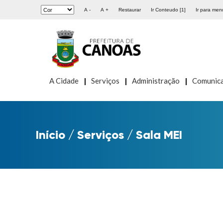
A -
A +
Restaurar
Ir Conteudo [1]
Ir para menu
A Cidade
Serviços
Administração
Comunic
Início
/
Serviços
/
Sala MEI