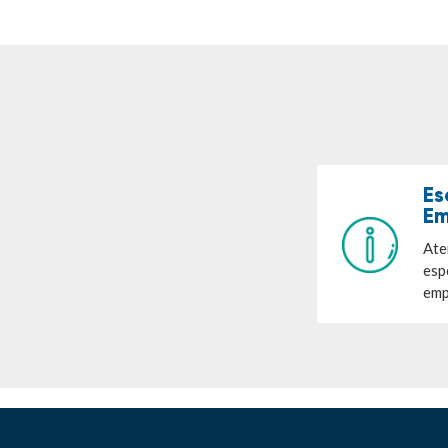
Es
Em
Ate
esp
emp