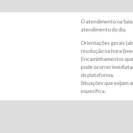
O atendimento na Sala
atendimento do dia.
Orientações gerais (a
resolução na hora (ime
Encaminhamentos que d
pode ocorrer imediata
da plataforma.
Situações que exijam 
específica.