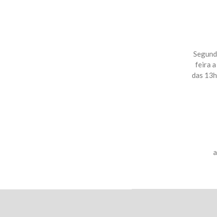
Segunda
feira a
das 13h
a