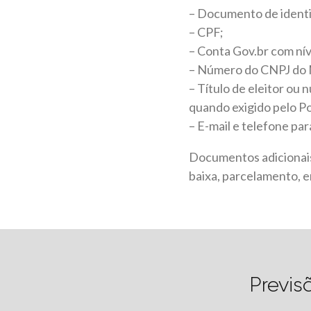
– Documento de identi
– CPF;
– Conta Gov.br com níve
– Número do CNPJ do M
– Título de eleitor ou
quando exigido pelo P
– E-mail e telefone par
Documentos adicionais 
baixa, parcelamento, e
Previs