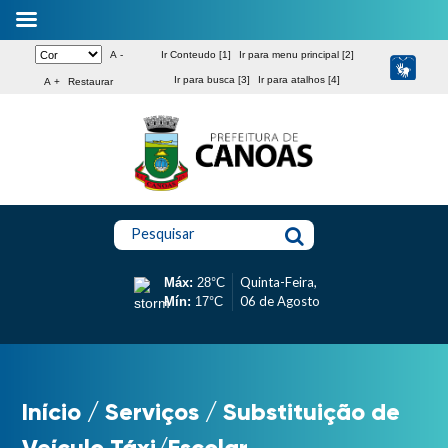
A -
Ir Conteudo [1]
Ir para menu principal [2]
Ir para busca [3]
Ir para atalhos [4]
A +
Restaurar
Pesquisar
Quinta-Feira,
Máx:
28°C
06 de Agosto
Mín:
17°C
Início
/
Serviços
/
Substituição de
Veículo Táxi/Escolar