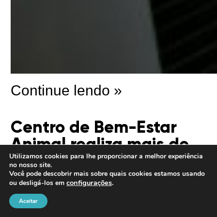
Continue lendo »
Centro de Bem-Estar
Animal realiza mais de
300 atendimentos em
Utilizamos cookies para lhe proporcionar a melhor experiência
no nosso site.
um mês, após passar
Você pode descobrir mais sobre quais cookies estamos usando
configurações
.
ou desligá-los em
por transformação e
Aceitar
revitalização