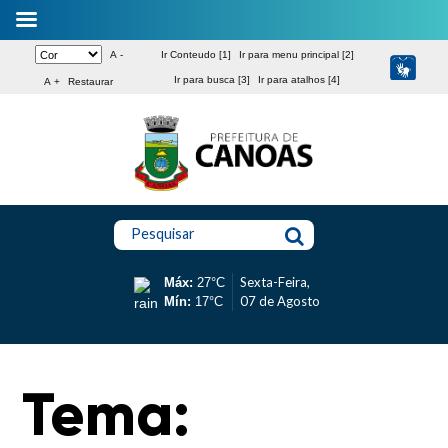
A -
Ir Conteudo [1]
Ir para menu principal [2]
Ir para busca [3]
Ir para atalhos [4]
A +
Restaurar
Pesquisar
Sexta-Feira,
Máx:
27°C
07 de Agosto
Mín:
17°C
Tema: