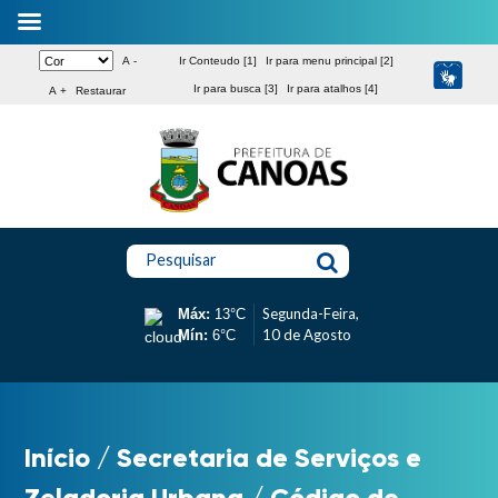
A -
Ir Conteudo [1]
Ir para menu principal [2]
Ir para busca [3]
Ir para atalhos [4]
A +
Restaurar
Pesquisar
Segunda-Feira,
Máx:
13°C
10 de Agosto
Mín:
6°C
Início
/
Secretaria de Serviços e
Zeladoria Urbana
/
Código de