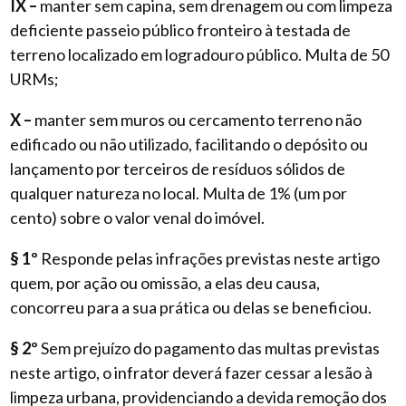
IX –
manter sem capina, sem drenagem ou com limpeza
deficiente passeio público fronteiro à testada de
terreno localizado em logradouro público. Multa de 50
URMs;
X –
manter sem muros ou cercamento terreno não
edificado ou não utilizado, facilitando o depósito ou
lançamento por terceiros de resíduos sólidos de
qualquer natureza no local. Multa de 1% (um por
cento) sobre o valor venal do imóvel.
§ 1º
Responde pelas infrações previstas neste artigo
quem, por ação ou omissão, a elas deu causa,
concorreu para a sua prática ou delas se beneficiou.
§ 2º
Sem prejuízo do pagamento das multas previstas
neste artigo, o infrator deverá fazer cessar a lesão à
limpeza urbana, providenciando a devida remoção dos