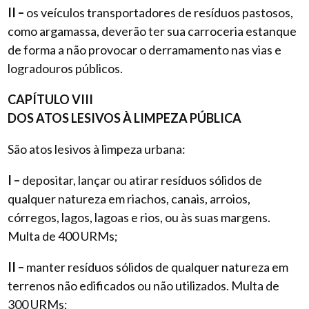
II –
os veículos transportadores de resíduos pastosos,
como argamassa, deverão ter sua carroceria estanque
de forma a não provocar o derramamento nas vias e
logradouros públicos.
CAPÍTULO VIII
DOS ATOS LESIVOS À LIMPEZA PÚBLICA
São atos lesivos à limpeza urbana:
I –
depositar, lançar ou atirar resíduos sólidos de
qualquer natureza em riachos, canais, arroios,
córregos, lagos, lagoas e rios, ou às suas margens.
Multa de 400 URMs;
II –
manter resíduos sólidos de qualquer natureza em
terrenos não edificados ou não utilizados. Multa de
300 URMs;