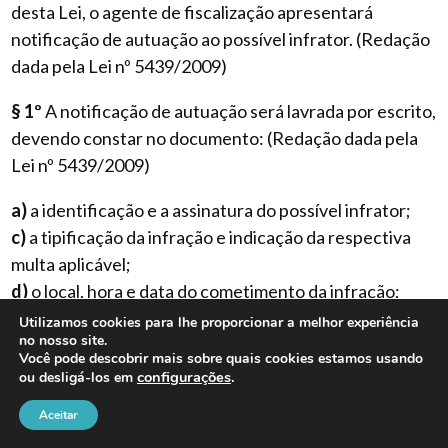
desta Lei, o agente de fiscalização apresentará
notificação de autuação ao possível infrator. (Redação
dada pela Lei nº 5439/2009)
§ 1º
A notificação de autuação será lavrada por escrito,
devendo constar no documento: (Redação dada pela
Lei nº 5439/2009)
a)
a identificação e a assinatura do possível infrator;
c)
a tipificação da infração e indicação da respectiva
multa aplicável;
d)
o local, hora e data do cometimento da infração;
e)
a providência ou medida que incumbe ao possível
Utilizamos cookies para lhe proporcionar a melhor experiência
no nosso site.
infrator tomar e o prazo para tanto;
Você pode descobrir mais sobre quais cookies estamos usando
f)
A possibilidade de apresentação de defesa prévia,
configurações
.
ou desligá-los em
por escrito, pelo possível infrator, dirigida ao SMSU, no
Aceitar
prazo de 10 (dez) dias, a contar da data da lavratura da