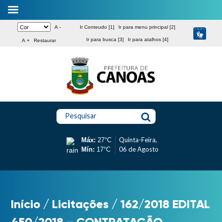
A -
Ir Conteudo [1]
Ir para menu principal [2]
Ir para busca [3]
Ir para atalhos [4]
A +
Restaurar
Pesquisar
Quinta-Feira,
Máx:
27°C
06 de Agosto
Mín:
17°C
Início
/
Licitações
/
162/2018 EDITAL
450/2018 – CONTRATAÇÃO