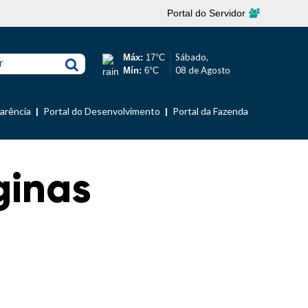
Portal do Servidor
Sábado,
Máx:
17°C
r
08 de Agosto
Mín:
6°C
parência
Portal do Desenvolvimento
Portal da Fazenda
ginas