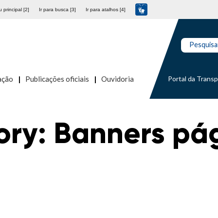
 principal [2]
Ir para busca [3]
Ir para atalhos [4]
Pesquisa
Portal da Trans
ação
Publicações oficiais
Ouvidoria
ory:
Banners pá