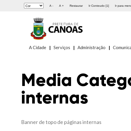
A -
A +
Restaurar
Ir Conteudo [1]
Ir para menu
A Cidade
Serviços
Administração
Comunic
Media Categ
internas
Banner de topo de páginas internas