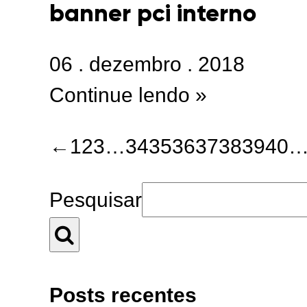
banner pci interno
06
.
dezembro
.
2018
Continue lendo »
←
1
2
3
…
34
35
36
37
38
39
40
Pesquisar
Posts recentes